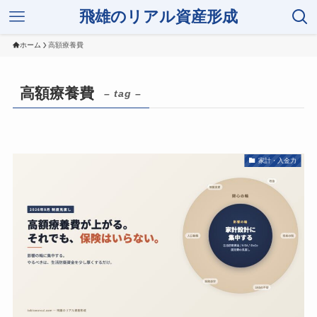
飛雄のリアル資産形成
ホーム
高額療養費
高額療養費
– tag –
家計・入金力