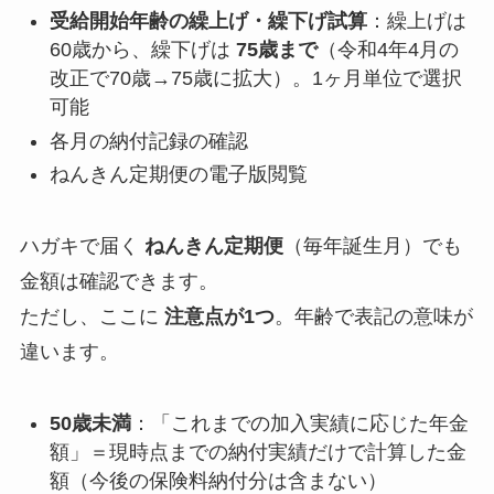
受給開始年齢の繰上げ・繰下げ試算
：繰上げは
60歳から、繰下げは
75歳まで
（令和4年4月の
改正で70歳→75歳に拡大）。1ヶ月単位で選択
可能
各月の納付記録の確認
ねんきん定期便の電子版閲覧
ハガキで届く
ねんきん定期便
（毎年誕生月）でも
金額は確認できます。
ただし、ここに
注意点が1つ
。年齢で表記の意味が
違います。
50歳未満
：「これまでの加入実績に応じた年金
額」＝現時点までの納付実績だけで計算した金
額（今後の保険料納付分は含まない）