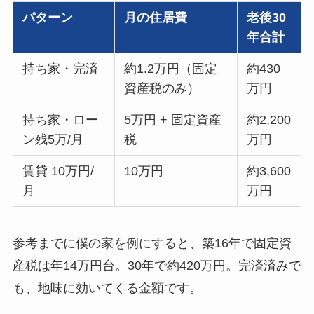
パターン
月の住居費
老後30
年合計
持ち家・完済
約1.2万円（固定
約430
資産税のみ）
万円
持ち家・ロー
5万円 + 固定資産
約2,200
ン残5万/月
税
万円
賃貸 10万円/
10万円
約3,600
月
万円
参考までに僕の家を例にすると、築16年で固定資
産税は年14万円台。30年で約420万円。完済済みで
も、地味に効いてくる金額です。