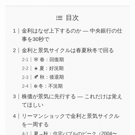
目次
金利はなぜ上下するのか — 中央銀行の仕
事を30秒で
金利と景気サイクルは春夏秋冬で回る
🌸 春：回復期
☀️ 夏：好況期
🍂 秋：後退期
❄️ 冬：不況期
株価が景気に先行する — これだけは覚え
てほしい
リーマンショックで金利と景気サイクル
を一周する
夏→秋：住宅バブルのピーク（2004〜