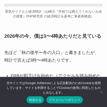
景気サイクルと経済時計（山崎元『学校では教えてくれないお金
の授業』PHP研究所 の経済時計を参考に筆者再構成）
2026年の今、僕は3〜4時あたりだと見ている
先ほど「秋の後半〜冬の入口」と書きましたが、
時計で言えば3時〜4時あたりです。
FRBが利下げを始めた（アクセルを踏み始めた
= 冬に向かう準備）
当サイトではGoogle AdSenseによる広告配信のためCookieを使用
しています。サイトを利用することでCookieの使用に同意したもの
リーマン級の信用収縮（5時あたり）にはまだ
とみなします。
至っていない
同意する
プライバシーポリシー
アクセルが効けば、6時（ボトム）を浅く通過