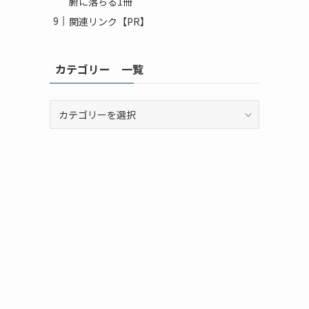
腑に落ちる1冊
関連リンク【PR】
カテゴリー 一覧
カ
テ
ゴ
リ
ー
一
覧