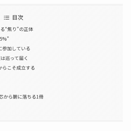
目次
る“焦り”の正体
5%”
に参加している
実は巡って届く
からこそ成立する
が芯から腑に落ちる1冊