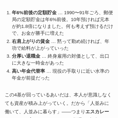
年6%前後の定額貯金
… 1990〜91年ごろ、郵便
局の定額貯金は年6%前後。10年預ければ元本
が約1.8倍になりました。何も考えず預けるだけ
で、お金が勝手に増えた
右肩上がりの賃金
… 黙って勤め続ければ、年
功で給料が上がっていった
分厚い退職金
… 終身雇用の対価として、出口
に大きな一時金があった
高い年金代替率
… 現役の手取りに近い水準の
年金が前提だった
この4基が回っているあいだは、本人が意識しなく
ても資産が積み上がっていく。だから「人並みに
働いて、人並みに暮らす」――つまり
エスカレー