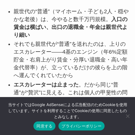
親世代の“普通”（マイホーム・子ども2人・穏や
かな老後）は、今やると数千万円規模。
入口の
賃金は横ばい、出口の退職金・年金は親世代よ
り細い
それでも親世代が“普通”を送れたのは、上りの
エスカレーター――4基のエンジン（年6%定額
貯金・右肩上がり賃金・分厚い退職金・高い年
金代替率）が、立っているだけの彼らを上の階
へ運んでくれていたから
エスカレーターは止まった
。だから同じ“普
通”が“贅沢”に見える。これは個人の甲斐性の問
題ではない
当サイトではGoogle AdSenseによる広告配信のためCookieを使用
止まったエスカレーターは、
倹約で原資を作
しています。サイトを利用することでCookieの使用に同意したもの
とみなします。
り、NISA・iDeCoに低コストインデックスを置
く
ことで、自分の足で上り直せる。増やすのは
同意する
プライバシーポリシー
積立という行為ではなく、低コスト・長期・分