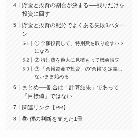
貯金と投資の割合が決まる──残りだけを
投資に回す
貯金と投資の配分でよくある失敗3パター
ン
① 全額投資して、特別費を取り崩すハメ
になる
② 特別費を過大に見積もって機会損失
③ 「余裕資金で投資」の”余裕”を定義し
ないまま始める
まとめ──割合は「計算結果」であって
「目標値」ではない
関連リンク【PR】
📚 僕の判断を支えた1冊