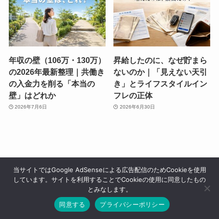
年収の壁（106万・130万）
昇給したのに、なぜ貯まら
の2026年最新整理｜共働き
ないのか｜「見えない天引
の入金力を削る「本当の
き」とライフスタイルイン
壁」はどれか
フレの正体
2026年7月6日
2026年6月30日
カテゴリ
当サイトではGoogle AdSenseによる広告配信のためCookieを使用
しています。サイトを利用することでCookieの使用に同意したもの
とみなします。
サイドFIREへの軌跡
同意する
プライバシーポリシー