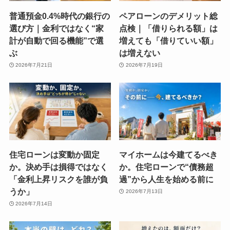
普通預金0.4%時代の銀行の
ペアローンのデメリット総
選び方｜金利ではなく“家
点検｜「借りられる額」は
計が自動で回る機能”で選
増えても「借りていい額」
ぶ
は増えない
2026年7月21日
2026年7月19日
住宅ローンは変動か固定
マイホームは今建てるべき
か。決め手は損得ではなく
か。住宅ローンで“債務超
「金利上昇リスクを誰が負
過”から人生を始める前に
うか」
2026年7月13日
2026年7月14日