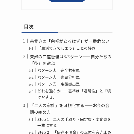
目次
共働きの「余裕があるはず」が一番危ない
「生活できてしまう」ことの怖さ
夫婦の口座管理は3パターン——自分たちの
「型」を選ぶ
パターン① 完全共有型
パターン② 費目分担型
パターン③ 定額拠出型
どれを選ぶか——基準は「透明性」と「続
けやすさ」
「二人の家計」を可視化する——お金の会
話の始め方
Step 1 二人の手取り・固定費・変動費を
一枚にする
Step 2 「使途不明金」の正体を突き止め