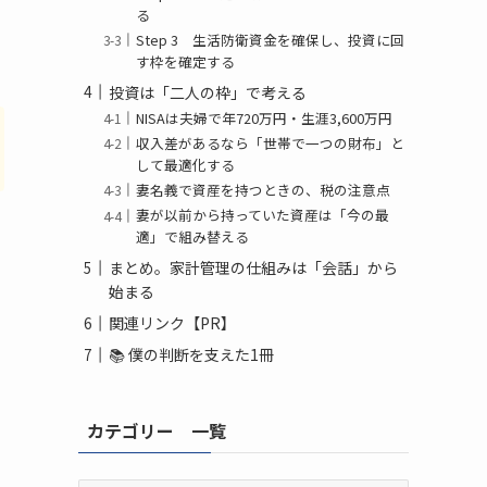
る
Step 3 生活防衛資金を確保し、投資に回
す枠を確定する
投資は「二人の枠」で考える
NISAは夫婦で年720万円・生涯3,600万円
収入差があるなら「世帯で一つの財布」と
して最適化する
妻名義で資産を持つときの、税の注意点
妻が以前から持っていた資産は「今の最
適」で組み替える
まとめ。家計管理の仕組みは「会話」から
始まる
関連リンク【PR】
📚 僕の判断を支えた1冊
カテゴリー 一覧